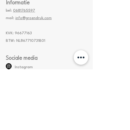
Informatie
bel:
0681765597
mail:
info@groendruk.com
KVK:
96677163
BTW: NL867710731B01
Sociale media
Instagram
Pinterest
Facebook
Locatie
Limburglaan 16
5712 PM
Someren