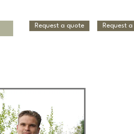
Request a quote
Request a