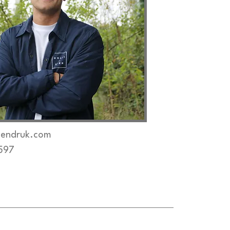
oendruk.com
597